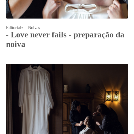
Editorial
Noivas
- Love never fails - preparação da
noiva